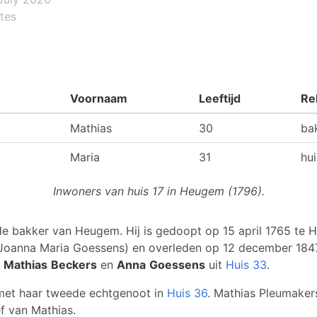
tes
Voornaam
Leeftijd
Re
Mathias
30
ba
Maria
31
hu
Inwoners van huis 17 in Heugem (1796).
de bakker van Heugem. Hij is gedoopt op 15 april 1765 te 
 Joanna Maria Goessens) en overleden op 12 december 184
n
Mathias
Beckers
en
Anna
Goessens
uit
Huis 33
.
 met haar tweede echtgenoot in
Huis 36
. Mathias Pleumaker
f van Mathias.