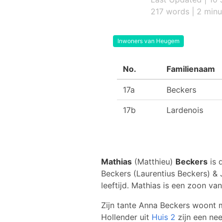
217 words | 2 minu
Inwoners van Heugem
No.
Familienaam
17a
Beckers
17b
Lardenois
Mathias
(Matthieu)
Beckers
is 
Beckers (Laurentius Beckers) &
leeftijd. Mathias is een zoon va
Zijn tante Anna Beckers woont
Hollender uit
Huis 2
zijn een nee