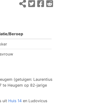
latie/Beroep
kker
isvrouw
Heugem (getuigen: Laurentius
7 te Heugem op 82-jarige
s uit
Huis 14
en Ludovicus