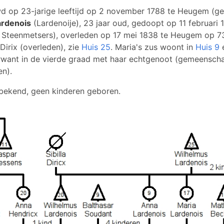
wd op 23-jarige leeftijd op 2 november 1788 te Heugem (ge
ardenois
(Lardenoije), 23 jaar oud, gedoopt op 11 februari
Steenmetsers), overleden op 17 mei 1838 te Heugem op 73-j
 Dirix (overleden), zie
Huis 25
. Maria's zus woont in
Huis 9
e
rwant in de vierde graad met haar echtgenoot (gemeenscha
en).
r bekend, geen kinderen geboren.